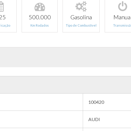
25
500.000
Gasolina
Manua
ricação
Km Rodados
Tipo de Combustível
Transmissã
100420
AUDI